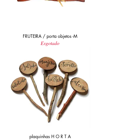
FRUTEIRA / porta objetos -M
Esgotado
plaquinhas H O R T A