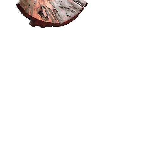
FRUTEIRA / porta objetos - G
Esgotado