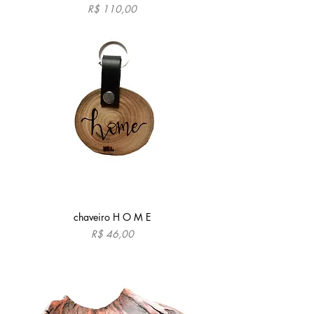
Preço
R$ 110,00
chaveiro H O M E
Preço
R$ 46,00