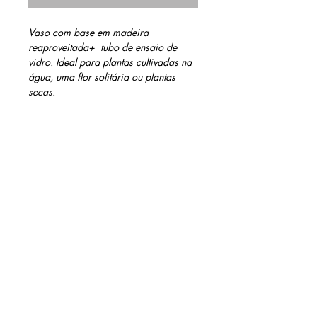
Vaso com base em madeira 
reaproveitada+  tubo de ensaio de 
vidro. Ideal para plantas cultivadas na 
água, uma flor solitária ou plantas 
secas.
INFORMAÇÕES DO PRODUTO
Acabamento: verniz a base d'água
MEDIDAS
*
não acompanha planta
06 cm altura
11 cm largura
07 cm profundidade
Tubo de ensaio: 15cm
contato@barinidesign.co
m
+55 11 98300.6933
BARINI DESIGN