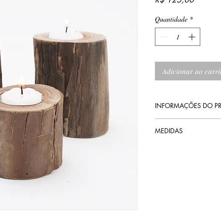
Quantidade
*
Adicionar ao carr
INFORMAÇÕES DO P
Acabamento: verniz a
MEDIDAS
10 cm altura
7 cm Ø
* Pode haver pequenas