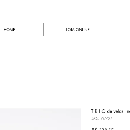
HOME
LOJA ONLINE
T R I O de velas - n
SKU: VTN01
Preço
R$ 125,00