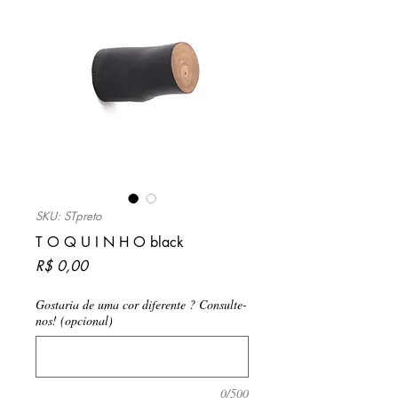
SKU: STpreto
T O Q U I N H O black
Preço
R$ 0,00
Gostaria de uma cor diferente ? Consulte-
nos! (opcional)
0/500