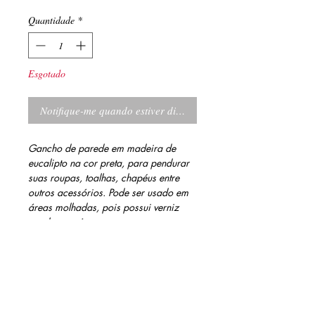
Quantidade
*
Esgotado
Notifique-me quando estiver disponível
Gancho de parede em madeira de
eucalipto na cor preta, para pendurar
suas roupas, toalhas, chapéus entre
outros acessórios. Pode ser usado em
áreas molhadas, pois possui verniz
repelente a água
INFORMAÇÕES DO PRODUTO
Acabamentos: verniz marítimo fosco
MEDIDAS
hidrorepelente e tinta esmate preta
Acompanha parafuso e bucha 8 mm