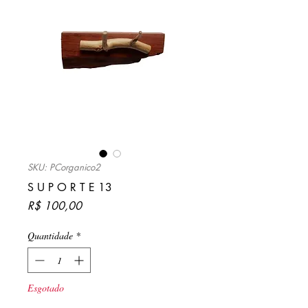
SKU: PCorganico2
S U P O R T E 13
Preço
R$ 100,00
Quantidade
*
Esgotado