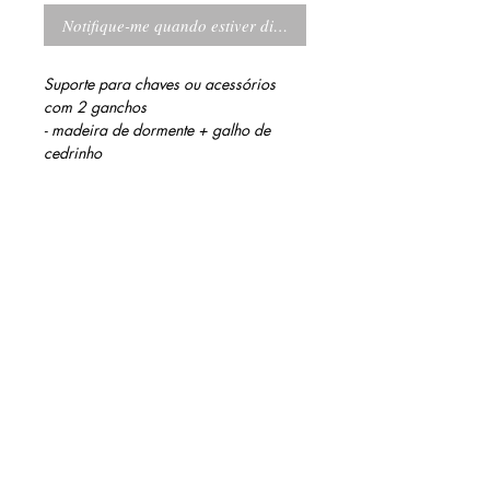
Notifique-me quando estiver disponível
Suporte para chaves ou acessórios
com 2 ganchos
- madeira de dormente + galho de
cedrinho
INFORMAÇÕES DO PRODUTO
Acabamento: Verniz a base d'água
MEDIDAS
5 cm altura
13 cm largura
6 cm profundidade (com galhos)
contato@barinidesign.co
m
+55 11 98300.6933
BARINI DESIGN