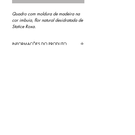
Quadro com moldura de madeira na
cor imbuia, flor natural desidratada de
Statice Roxa.
INFORMAÇÕES DO PRODUTO
Materiais: Madeira na cor imbuia,
MEDIDAS
sanduíche de vidro e flor natural
desidratada de Statice roxa.
15 cm altura
15 cm largura
1,0 cm profundidade
contato@barinidesign.co
m
+55 11 98300.6933
BARINI DESIGN
Políticas da loja