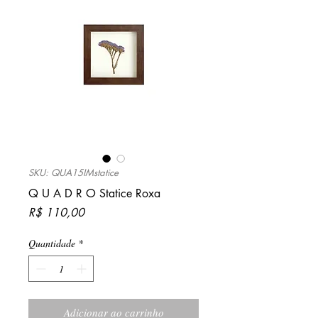
SKU: QUA15IMstatice
Q U A D R O Statice Roxa
Preço
R$ 110,00
Quantidade
*
Adicionar ao carrinho