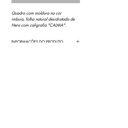
Quadro com moldura na cor
imbuia, folha natural desidratada de
Hera com caligrafia
"CALMA"
.
INFORMAÇÕES DO PRODUTO
Materiais: Madeira na cor imbuia,
MEDIDAS
sanduíche de vidro e folha natural
desidratada de Hera.
15 cm altura
15 cm largura
1,5 cm profundidade
contato@barinidesign.co
m
+55 11 98300.6933
BARINI DESIGN
Políticas da loja