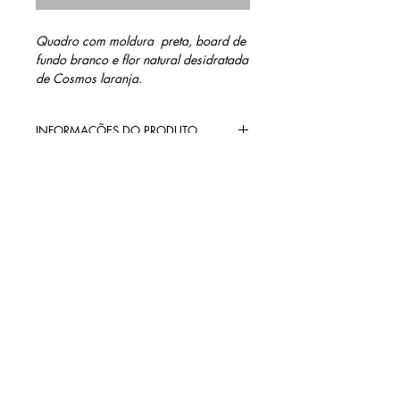
Quadro com moldura preta, board de
fundo branco e flor natural desidratada
de Cosmos laranja.
INFORMAÇÕES DO PRODUTO
Materiais: Moldura Preta, fundo com
MEDIDAS
board branco + vidro e flor natural
desidratada de Cosmos laranja.
14 cm altura
14 cm largura
1,7 cm profundidade
contato@barinidesign.co
m
+55 11 98300.6933
BARINI DESIGN
Políticas da loja