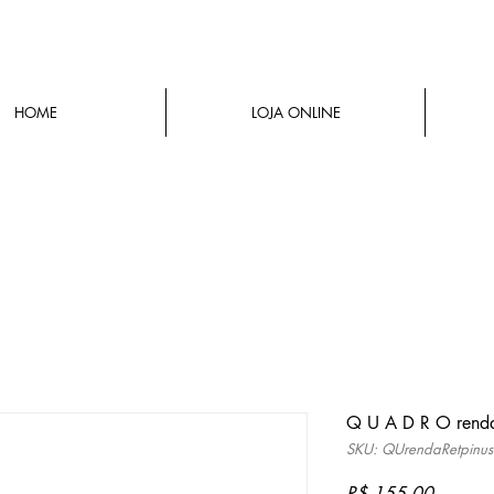
HOME
LOJA ONLINE
Q U A D R O renda
SKU: QUrendaRetpinus
Preço
R$ 155,00