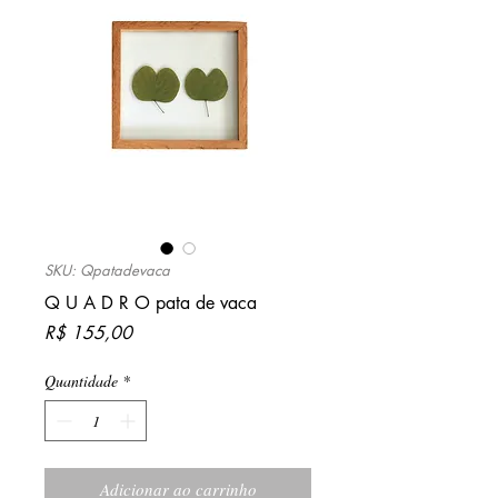
SKU: Qpatadevaca
Q U A D R O pata de vaca
Preço
R$ 155,00
Quantidade
*
Adicionar ao carrinho