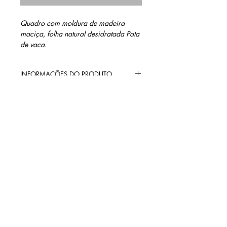
Quadro com moldura de madeira
maciça, folha natural desidratada Pata
de vaca.
INFORMAÇÕES DO PRODUTO
Materiais: Madeira maciça, sanduíche
MEDIDAS
de vidro e folha natural desidratada de
Pata de vaca.
20 cm altura
20 cm largura
1,0 cm profundidade
contato@barinidesign.co
m
+55 11 98300.6933
BARINI DESIGN
Políticas da loja