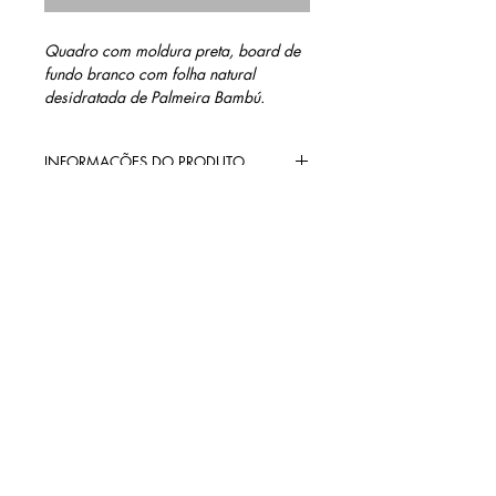
Quadro com moldura preta, board de
fundo branco com folha natural
desidratada de Palmeira Bambú.
INFORMAÇÕES DO PRODUTO
Materiais: Moldura Preta, fundo com
MEDIDAS
board branco + vidro e folha natural
desidratada de Palmeira Bambú.
27,5 cm altura
27,5 cm largura
1,7 cm profundidade
contato@barinidesign.co
m
+55 11 98300.6933
BARINI DESIGN
Políticas da loja