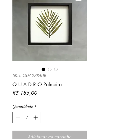
SKU: QUA27PALBL
Q U A D R O Palmeira
Preço
R$ 185,00
Quantidade
*
Adicionar ao carrinho