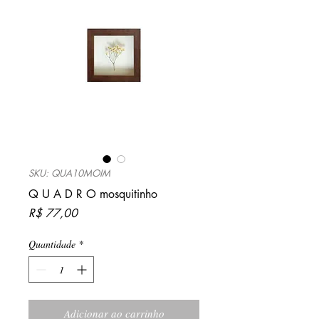
SKU: QUA10MOIM
Q U A D R O mosquitinho
Preço
R$ 77,00
Quantidade
*
Adicionar ao carrinho