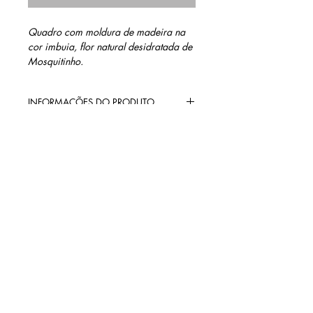
Quadro com moldura de madeira na
cor imbuia, flor natural desidratada de
Mosquitinho.
INFORMAÇÕES DO PRODUTO
Materiais: Madeira laminada jacarandá,
MEDIDAS
sanduíche de vidro e flor natural
desidratada de Mosquitinho.
10 cm altura
10 cm largura
1,5 cm profundidade
contato@barinidesign.co
m
+55 11 98300.6933
BARINI DESIGN
Políticas da loja