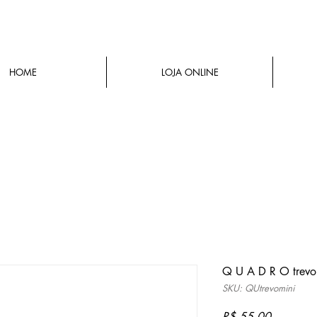
HOME
LOJA ONLINE
Q U A D R O trevo
SKU: QUtrevomini
Preço
R$ 55,00