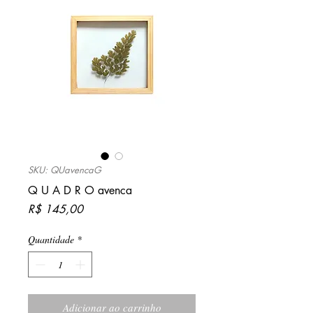
SKU: QUavencaG
Q U A D R O avenca
Preço
R$ 145,00
Quantidade
*
Adicionar ao carrinho