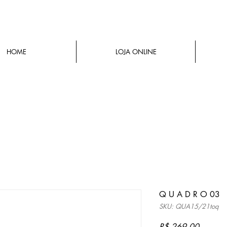
HOME
LOJA ONLINE
Q U A D R O 03
SKU: QUA15/21toq
Preço
R$ 269,00