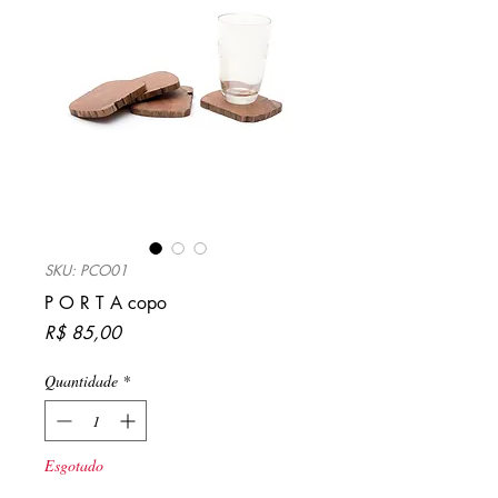
SKU: PCO01
P O R T A copo
Preço
R$ 85,00
Quantidade
*
Esgotado