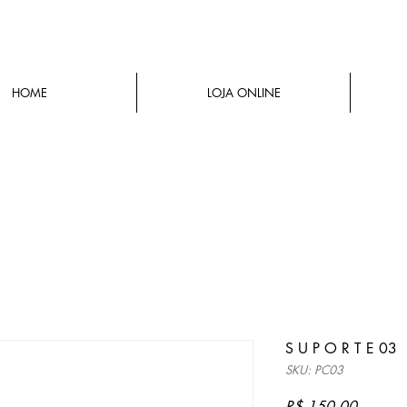
HOME
LOJA ONLINE
S U P O R T E 03
SKU: PC03
Preço
R$ 150,00