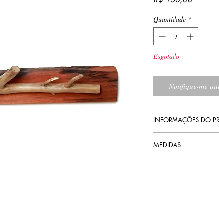
Quantidade
*
Esgotado
Notifique-me qua
INFORMAÇÕES DO P
Acabamentos: óleo de 
MEDIDAS
4,5 cm altura
25 cm largura
05 cm profundidade