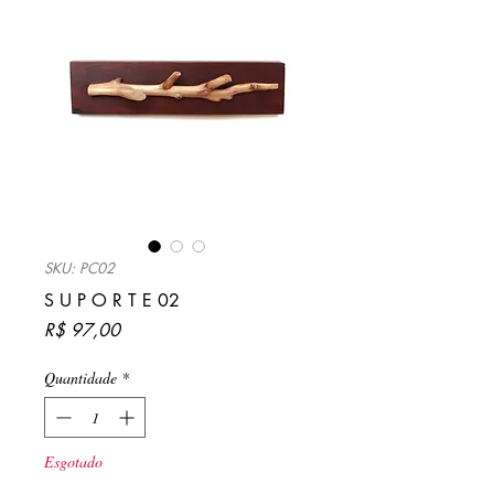
SKU: PC02
S U P O R T E 02
Preço
R$ 97,00
Quantidade
*
Esgotado