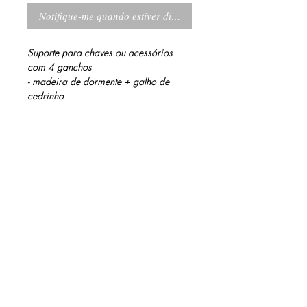
Notifique-me quando estiver disponível
Suporte para chaves ou acessórios 
com 4 ganchos
- madeira de dormente + galho de 
cedrinho
INFORMAÇÕES DO PRODUTO
Acabamentos: óleo de coco e verniz a
MEDIDAS
base d'água
06 cm altura
25 cm largura
06 cm profundidade
contato@barinidesign.co
m
+55 11 98300.6933
BARINI DESIGN