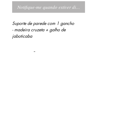
Notifique-me quando estiver disponível
Suporte de parede com 1 gancho
- madeira cruzeta + galho de
jaboticaba
INFORMAÇÕES DO PRODUTO
Acabamento: verniz a base d'água
MEDIDAS
13,5 cm altura
8,5 cm largura
8,5 cm profundidade (com galho)
contato@barinidesign.co
m
+55 11 98300.6933
BARINI DESIGN