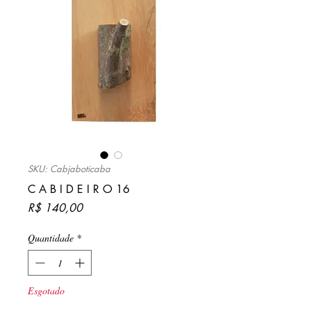
SKU: Cabjaboticaba
C A B I D E I R O 16
Preço
R$ 140,00
Quantidade
*
Esgotado