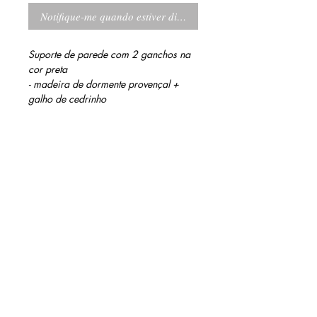
Notifique-me quando estiver disponível
Suporte de parede com 2 ganchos na
cor preta
- madeira de dormente provençal +
galho de cedrinho
INFORMAÇÕES DO PRODUTO
Acabamentos: provençal, verniz fosco e
MEDIDAS
tinta acrílica preta
20 cm altura
14 cm largura
13 cm profundidade (com galhos)
contato@barinidesign.co
m
+55 11 98300.6933
BARINI DESIGN