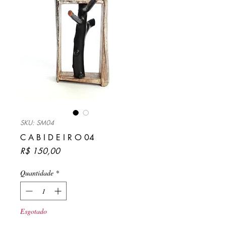
SKU: SM04
C A B I D E I R O 04
Preço
R$ 150,00
Quantidade
*
Esgotado