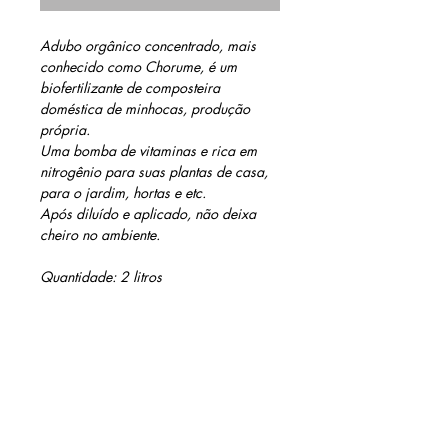
Adubo orgânico concentrado, mais
conhecido como Chorume, é um
biofertilizante de composteira
doméstica de minhocas, produção
própria.
Uma bomba de vitaminas e rica em
nitrogênio para suas plantas de casa,
para o jardim, hortas e etc.
Após diluído e aplicado, não deixa
cheiro no ambiente.
Quantidade: 2 litros
Diluição: 1 x 10 (1l de água x 100ml
de chorume)
Frequência: a cada 15/20 dias
OBS: Reutilizamos garrafas Pet para
armazenar nosso produto.