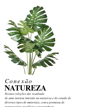
Conexão
NATUREZA
Nossas coleções são resultado
de uma intensa imersão na natureza e do estudo de
diversos tipos de materiais, com a premissa de
reaproveitar, reutilizar e ressignificar.