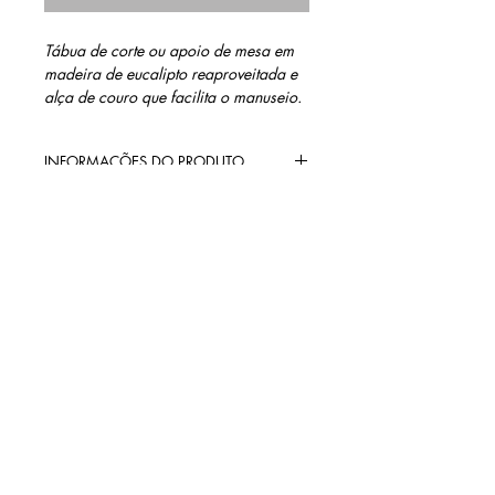
Tábua de corte ou apoio de mesa em
madeira de eucalipto reaproveitada e
alça de couro que facilita o manuseio.
INFORMAÇÕES DO PRODUTO
Acabamento: óleo de coco
MEDIDAS
02 cm altura
25 cm largura
15 cm profundidade
contato@barinidesign.co
m
+55 11 98300.6933
BARINI DESIGN
Políticas da loja