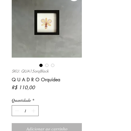
SKU: QUA15orqBlack
Q U A D R O Orquídea
Preço
R$ 110,00
Quantidade
*
Adicionar ao carrinho