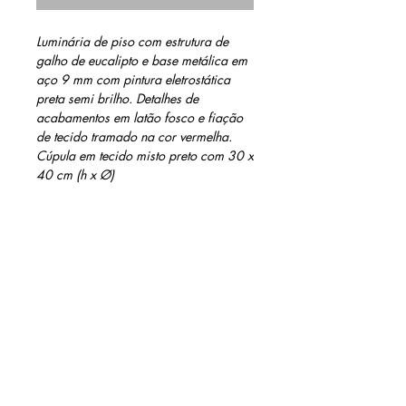
Luminária de piso com estrutura de 
galho de eucalipto e base metálica em 
aço 9 mm com pintura eletrostática 
preta semi brilho. Detalhes de 
acabamentos em latão fosco e fiação 
de tecido tramado na cor vermelha.
Cúpula em tecido misto preto com 30 x 
40 cm (h x Ø)
INFORMAÇÕES DO PRODUTO
Soquete E-27 (127/220w), interruptor de
MEDIDAS
piso preto
150 cm de fio tramado de tecido
172 cm de altura com cúpula
vermelho
26 cm Ø base
Acabamento: verniz a base d'água
incolor
* Não acompanha lâmpada
contato@barinidesign.co
m