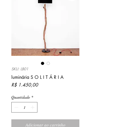
SKU: LB01
luminária S O L I T Á R I A
Preço
R$ 1.450,00
Quantidade
*
Adicionar ao carrinho