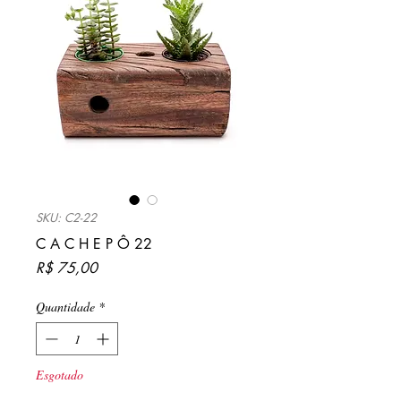
SKU: C2-22
C A C H E P Ô 22
Preço
R$ 75,00
Quantidade
*
Esgotado