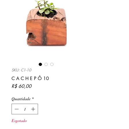
SKU: C1-10
C A C H E P Ô 10
Preço
R$ 60,00
Quantidade
*
Esgotado