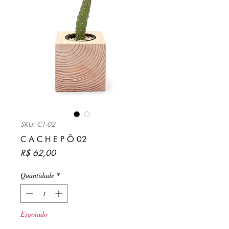
SKU: C1-02
C A C H E P Ô 02
Preço
R$ 62,00
Quantidade
*
Esgotado