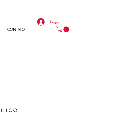
Login
CONTATO
 N I C O