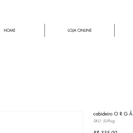
HOME
LOJA ONLINE
cabideiro O R G Â
SKU: SUPorg
Preço
R$ 335,00