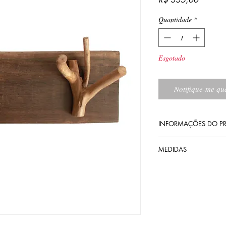
Quantidade
*
Esgotado
Notifique-me qua
INFORMAÇÕES DO P
Acabamentos: verniz a
MEDIDAS
14,5 cm altura
40 cm largura
13 cm profundidade (c