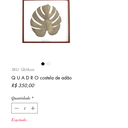
SKU: QUAcos
Q U A D R O costela de adão
Preço
R$ 350,00
Quantidade
*
Esgotado