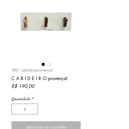
SKU: cabideiroprovencal
C A B I D E I R O provençal
Preço
R$ 190,00
Quantidade
*
Adicionar ao carrinho