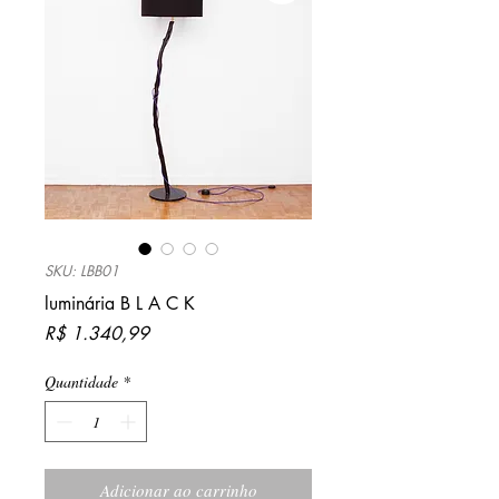
SKU: LBB01
luminária B L A C K
Preço
R$ 1.340,99
Quantidade
*
Adicionar ao carrinho