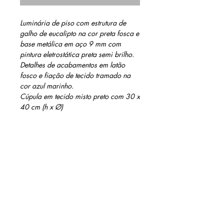
Luminária de piso com estrutura de 
galho de eucalipto na cor preta fosca e 
base metálica em aço 9 mm com 
pintura eletrostática preta semi brilho. 
Detalhes de acabamentos em latão 
fosco e fiação de tecido tramado na 
cor azul marinho.
Cúpula em tecido misto preto com 30 x 
40 cm (h x Ø)
INFORMAÇÕES DO PRODUTO
Soquete E-27 (127/220w), interruptor de
MEDIDAS
piso preto
150 cm de fio tramado de tecido azul
155 cm
marinho
26 cm Ø base
Acabamento: verniz fosco
* Não acompanha lâmpada
contato@barinidesign.co